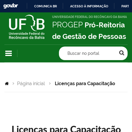
COMUNICA BR
ACESSO À INFORMAÇÃO
PARTI
IR
UNIVERSIDADE FEDERAL DO RECÔNCAVO DA BAHIA
PROGEP
Pró-Reitoria
PARA
O
de Gestão de Pessoas
CONTEÚDO
Buscar no portal
Página inicial
Licenças para Capacitação
Licenças para Capacitação