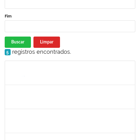
Fim
Buscar
Limpar
registros encontrados.
5
Matrícula
Nome
Cargo
Processo
Início
Fim
Status
romenique
Selecione...
30/11/-0001
30/11/-0001
Concluído
rodrigo fernandes
30/11/-0001
30/11/-0001
Concluído