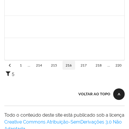
aida
30/11/-0001
30/11/-0001
Concluído
marcio siões
30/11/-0001
30/11/-0001
Concluído
ritta
30/11/-0001
30/11/-0001
Concluído
1
...
214
215
216
217
218
...
220
5
VOLTAR AO TOPO
Todo o conteúdo deste site está publicado sob a licença
Creative Commons Atribuição-SemDerivações 3.0 Não
Adaptada
.