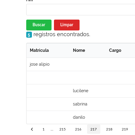
Buscar
Limpar
registros encontrados.
5
Matrícula
Nome
Cargo
jose alipio
lucilene
sabrina
danilo
1
...
215
216
217
218
219