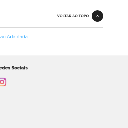
VOLTAR AO TOPO
Não Adaptada
.
edes Sociais