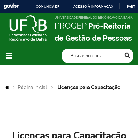
COMUNICA BR
ACESSO À INFORMAÇÃO
PARTI
IR
UNIVERSIDADE FEDERAL DO RECÔNCAVO DA BAHIA
PROGEP
Pró-Reitoria
PARA
O
de Gestão de Pessoas
CONTEÚDO
Buscar no portal
Página inicial
Licenças para Capacitação
Licenças para Capacitação