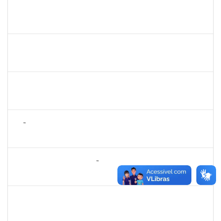
1553844
JOANITO DE ANDRADE OLIVEIRA
Docente
23007.00007281/2025-85
01/05/2025
29/07/2025
Concluído
2267153
CRISTIANE BORGES PINHEIRO
Técnico
23007.00001445/2025-32
28/04/2025
26/07/2025
Concluído
2265919
JAMILLE DA SILVA PEREIRA
Técnico
23007.00004634/2025-65
28/04/2025
26/07/2025
Concluído
2257672
JOÃO VITOR MIRANDA DE SOUZA
Técnico
23007.00006025/2025-47
28/04/2025
26/06/2025
Concluído
2260005
ESTEFANIA DA CONCEIÇÃO NEVES
Técnico
23007.00025907/2024-34
22/04/2025
14/05/2025
Concluído
1836241
RODRIGO FERNANDES CUNHA
Técnico
23007.00003149/2025-02
09/04/2025
08/05/2025
Concluído