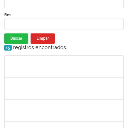
Fim
Buscar
Limpar
registros encontrados.
15
Matrícula
Nome
Cargo
Processo
Início
Fim
Status
1046848
ROSILDA SANTANA DOS SANTOS
Técnico
23007.00007046/2025-28
05/05/2025
03/06/2025
Concluído
1782699
DENISE DE LIMA SILVA
Técnico
23007.00025725/2024-98
05/05/2025
03/07/2025
Concluído