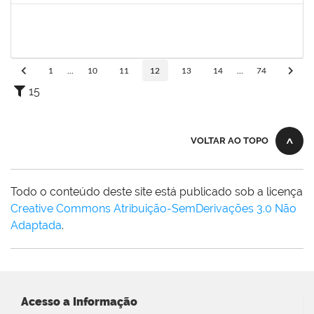
1838447
JOANE DIOGO SANTOS SANT'ANA
Técnico
23007.00005469/2025-24
07/04/2025
05/07/2025
Concluído
1
...
10
11
12
13
14
...
74
15
VOLTAR AO TOPO
Todo o conteúdo deste site está publicado sob a licença
Creative Commons Atribuição-SemDerivações 3.0 Não
Adaptada
.
Acesso a Informação