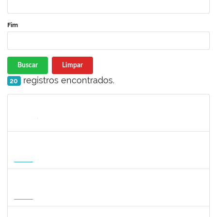
Fim
Buscar
Limpar
registros encontrados.
20
Matrícula
Nome
Cargo
Processo
Início
Fim
Status
1568651
DORIS FIRMINO RABELO
Docente
23007.00005239/2026-23
17/08/2026
14/11/2026
Futuro
1295826
PAULA HAYASI PINHO
Docente
23007.00008193/2026-96
15/08/2026
12/11/2026
Futuro