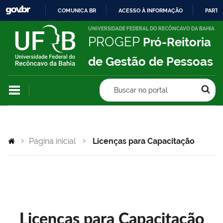
COMUNICA BR
ACESSO À INFORMAÇÃO
PARTI
IR
UNIVERSIDADE FEDERAL DO RECÔNCAVO DA BAHIA
PROGEP
Pró-Reitoria
PARA
O
de Gestão de Pessoas
CONTEÚDO
Buscar no portal
Página inicial
Licenças para Capacitação
Licenças para Capacitação