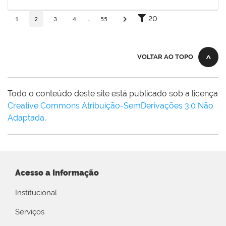
17/06/2026
Concluído
20
1
2
3
4
...
55
VOLTAR AO TOPO
Todo o conteúdo deste site está publicado sob a licença
Creative Commons Atribuição-SemDerivações 3.0 Não
Adaptada
.
Acesso a Informação
Institucional
Serviços