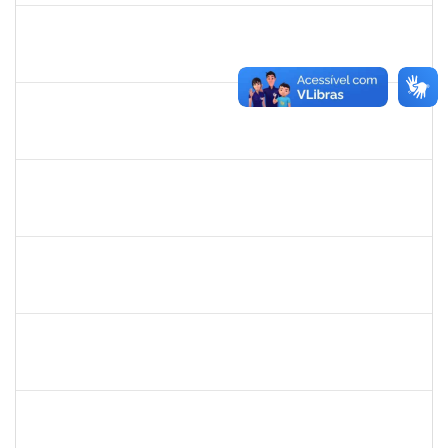
2323935
DELMA FERREIRA DE OLIVEIRA
Técnico
23007.00004705/2026-85
20/04/2026
04/05/2026
Concluído
1567617
DANIELA ABREU MATOS
Docente
23007.00000171/2026-89
01/04/2026
29/06/2026
Concluído
2183687
KLAYTON SANTANA PORTO
Docente
23007.00002345/2026-76
01/04/2026
29/06/2026
Concluído
1861104
GREICIANE DE SOUZA SANTOS
Técnico
23007.00002489/2026-68
23/03/2026
07/04/2026
Concluído
1147816
POLIANA DA SILVA LIMA ANDRADE
Docente
23007.00018669/2025-02
21/03/2026
18/06/2026
Concluído
1551614
NUNO GONCALVES PEREIRA
Docente
23007.00002975/2026-41
20/03/2026