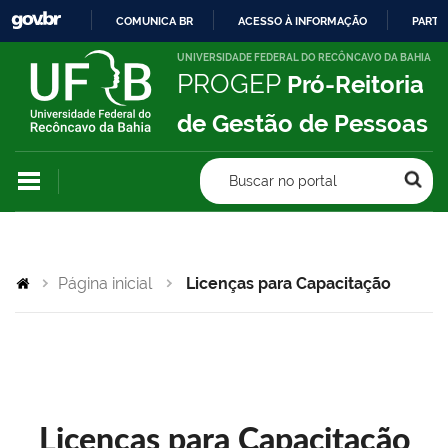
COMUNICA BR
ACESSO À INFORMAÇÃO
PARTI
IR
UNIVERSIDADE FEDERAL DO RECÔNCAVO DA BAHIA
PROGEP
Pró-Reitoria
PARA
O
de Gestão de Pessoas
CONTEÚDO
Buscar no portal
Página inicial
Licenças para Capacitação
Licenças para Capacitação