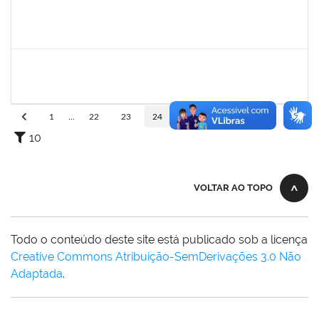
1557646
RITA DE CASSIA FALCAO BORJA CORREIA
Técnico
23007.00024723/2024-89
09/01/2025
26/01/2025
Concluído
1760670
FLORISVALDO EVANGELISTA DA SILVA JUNIOR
Técnico
23007.00015131/2024-83
08/01/2025
07/04/2025
Concluído
1
...
22
23
24
25
26
...
110
10
VOLTAR AO TOPO
Todo o conteúdo deste site está publicado sob a licença
Creative Commons Atribuição-SemDerivações 3.0 Não
Adaptada
.