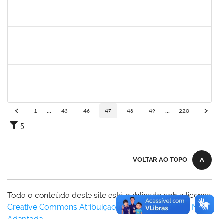
2327547
FABIO OLIVEIRA DA SILVA
Técnico
23007.00021942/2024-98
27/01/2025
17/02/2025
Concluído
1761269
JAMILE ANDRADE PASSOS
Técnico
23007.00025416/2024-02
26/01/2025
25/04/2025
Concluído
1757769
HADSON DE OLIVEIRA SANTOS
Técnico
23007.00023634/2024-04
25/01/2025
24/04/2025
Concluído
1
...
45
46
47
48
49
...
220
5
VOLTAR AO TOPO
Todo o conteúdo deste site está publicado sob a licença
Creative Commons Atribuição-SemDerivações 3.0 Não
Adaptada
.