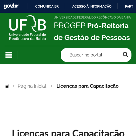
COMUNICA BR
ACESSO À INFORMAÇÃO
PARTI
IR
UNIVERSIDADE FEDERAL DO RECÔNCAVO DA BAHIA
PROGEP
Pró-Reitoria
PARA
O
de Gestão de Pessoas
CONTEÚDO
Buscar no portal
Página inicial
Licenças para Capacitação
Licenças para Capacitação