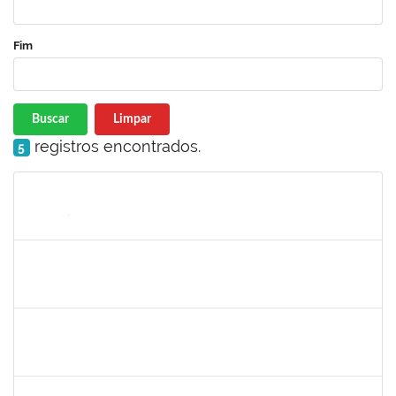
Fim
Buscar
Limpar
registros encontrados.
5
Matrícula
Nome
Cargo
Processo
Início
Fim
Status
1008193
DEBORA PASSOS HINOJOSA SCHAFFER
Técnico
23007.00026471/2024-35
29/01/2025
28/02/2025
Concluído
1771116
VANIA MAGALHAES FONSECA DO SACRAMENTO
Técnico
23007.00024473/2024-49
27/01/2025
21/03/2025
Concluído