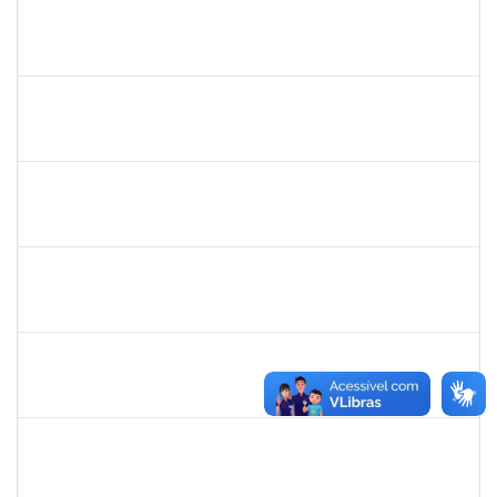
1557049
LUIZ EDMUNDO CINCURA DE ANDRADE SOBRINHO
Técnico
23007.00013175/2024-30
20/09/2024
18/12/2024
Concluído
1965504
JUSSARA PEIXOTO MAIA
Docente
23007.00010156/2024-63
18/09/2024
16/12/2024
Concluído
1965504
JUSSARA PEIXOTO MAIA
Docente
23007.00010156/2024-63
18/09/2024
16/12/2024
Concluído
1730986
CAMILLA PINHEIRO BLANCO
Técnico
23007.00008271/2024-33
16/09/2024
11/10/2024
Concluído
2258007
IVANA DA FRANCA CALDAS SANTANA
Técnico
23007.00008587/2024-37
16/09/2024
04/10/2024
Concluído
1759761
FREDERICO JUNIOR GOMES DA SILVEIRA
Técnico
23007.00029816/2023-30
16/09/2024
30/10/2024
Concluído