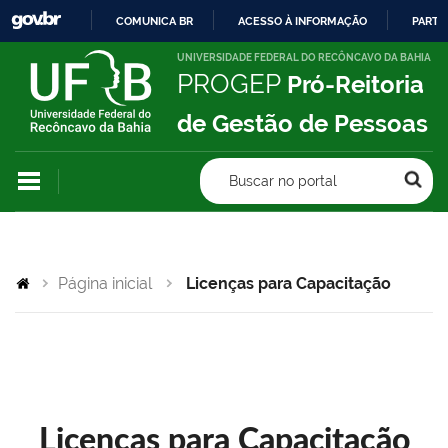
COMUNICA BR
ACESSO À INFORMAÇÃO
PARTI
IR
UNIVERSIDADE FEDERAL DO RECÔNCAVO DA BAHIA
PROGEP
Pró-Reitoria
PARA
O
de Gestão de Pessoas
CONTEÚDO
Buscar no portal
Página inicial
Licenças para Capacitação
Licenças para Capacitação