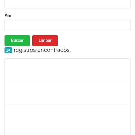
Fim
Buscar
Limpar
registros encontrados.
15
Matrícula
Nome
Cargo
Processo
Início
Fim
Status
2140283
JERUSA DA MOTA SANTANA
23007.00017589/2024-65
01/10/2024
29/12/2024
Concluído
1365967
PAULO JACKSON MOTA DA SILVEIRA
Técnico
23007.00016426/2024-38
01/10/2024
29/12/2024
Concluído