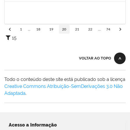
2261054
ALINE BORGES DE OLIVEIRA
Técnico
23007.00003024/2024-82
13/09/2024
11/12/2024
Concluído
1
...
18
19
20
21
22
...
74
15
VOLTAR AO TOPO
Todo o conteúdo deste site está publicado sob a licença
Creative Commons Atribuição-SemDerivações 3.0 Não
Adaptada
.
Acesso a Informação