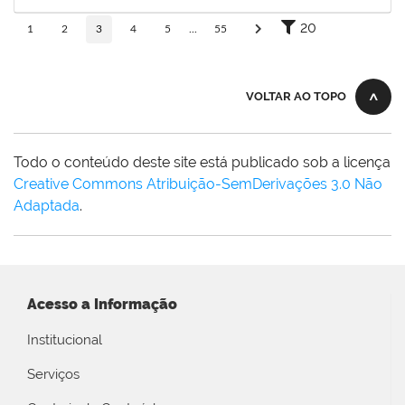
Concluído
20
1
2
3
4
5
...
55
VOLTAR AO TOPO
Todo o conteúdo deste site está publicado sob a licença
Creative Commons Atribuição-SemDerivações 3.0 Não
Adaptada
.
Acesso a Informação
Institucional
Serviços