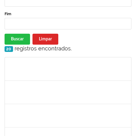
Fim
Buscar
Limpar
registros encontrados.
20
Matrícula
Nome
Cargo
Processo
Início
Fim
Status
1670376
FLORA BONAZZI PIASENTIN
Docente
23007.00026322/2025-78
16/03/2026
13/06/2026
Concluído
2213515
SILVIA MICHELE LOPES MACEDO
Docente
23007.00027071/2025-31
02/03/2026
30/05/2026
Concluído
1446308