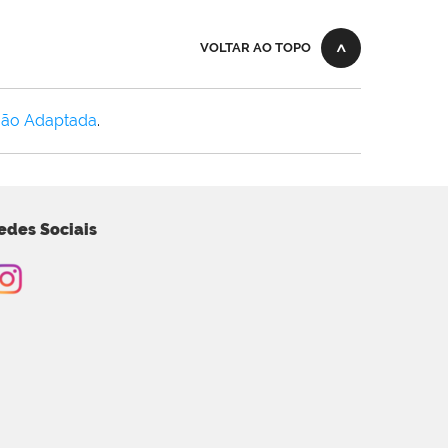
VOLTAR AO TOPO
Não Adaptada
.
edes Sociais