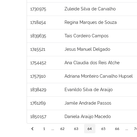
1730975
Zuleide Silva de Carvalho
1718454
Regina Marques de Souza
1839635
Tais Cordeiro Campos
1745521
Jesus Manuel Delgado
1754452
Ana Claudia dos Reis Atche
1757910
Adriana Monteiro Carvalho Hupsel
1838429
Evanildo Silva de Araújo
1761269
Jamile Andrade Passos
1850157
Daniela Araújo Macedo
1
...
62
63
64
65
66
...
7