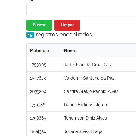
Buscar
Limpar
registros encontrados.
15
Matrícula
Nome
1753005
Jadmilson da Cruz Dias
1557623
Valdemir Santana da Paz
2033204
Samira Araújo Rachid Alves
1751386
Daniel Fadigas Moreno
1758665
Tcherrison Diniz Alves
1864324
Juliana alves Braga