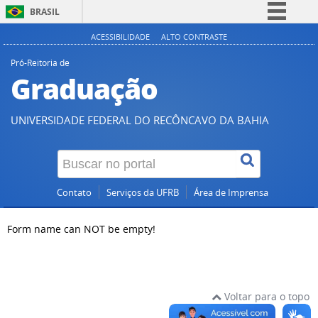
BRASIL
Simplifique!
ACESSIBILIDADE
ALTO CONTRASTE
Comunica BR
Pró-Reitoria de
Graduação
Participe
Acesso à informação
UNIVERSIDADE FEDERAL DO RECÔNCAVO DA BAHIA
Legislação
Canais
Contato
Serviços da UFRB
Área de Imprensa
Form name can NOT be empty!
Voltar para o topo