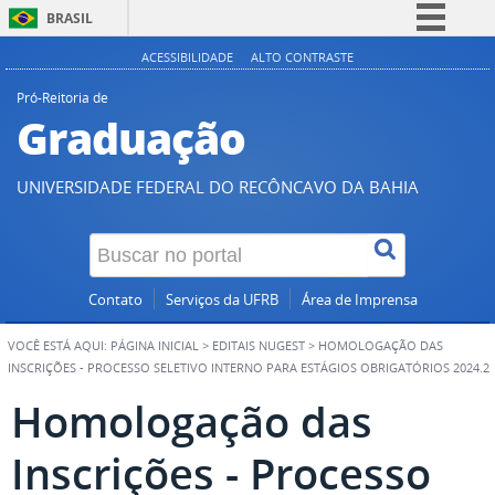
BRASIL
Simplifique!
ACESSIBILIDADE
ALTO CONTRASTE
Comunica BR
Pró-Reitoria de
Graduação
Participe
Acesso à informação
UNIVERSIDADE FEDERAL DO RECÔNCAVO DA BAHIA
Legislação
Canais
Contato
Serviços da UFRB
Área de Imprensa
VOCÊ ESTÁ AQUI:
PÁGINA INICIAL
>
EDITAIS NUGEST
>
HOMOLOGAÇÃO DAS
INSCRIÇÕES - PROCESSO SELETIVO INTERNO PARA ESTÁGIOS OBRIGATÓRIOS 2024.2
Homologação das
Inscrições - Processo