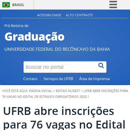
BRASIL
Simplifique!
ACESSIBILIDADE
ALTO CONTRASTE
Comunica BR
Pró-Reitoria de
Graduação
Participe
Acesso à informação
UNIVERSIDADE FEDERAL DO RECÔNCAVO DA BAHIA
Legislação
Canais
Contato
Serviços da UFRB
Área de Imprensa
VOCÊ ESTÁ AQUI:
PÁGINA INICIAL
>
EDITAIS NUGEST
>
UFRB ABRE INSCRIÇÕES PARA
76 VAGAS NO EDITAL DE ESTÁGIOS OBRIGATÓRIOS 2025.1
UFRB abre inscrições
para 76 vagas no Edital