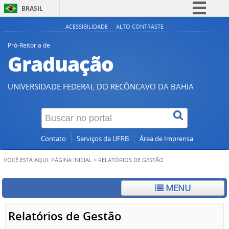
BRASIL
Simplifique!
ACESSIBILIDADE
ALTO CONTRASTE
Comunica BR
Pró-Reitoria de
Graduação
Participe
Acesso à informação
UNIVERSIDADE FEDERAL DO RECÔNCAVO DA BAHIA
Legislação
Canais
Contato
Serviços da UFRB
Área de Imprensa
VOCÊ ESTÁ AQUI:
PÁGINA INICIAL
>
RELATÓRIOS DE GESTÃO
MENU
Relatórios de Gestão