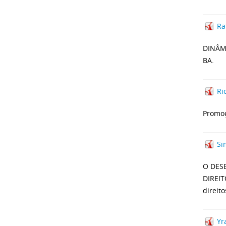
Ra
DINÂM
BA.
Ri
Promoç
Si
O DES
DIREIT
direito
Yr