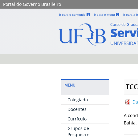
Portal do Governo Brasileiro
Ir para o conteúdo
1
Ir para o menu
2
Ir para a
Curso de Grad
Serv
UNIVERSIDA
TCC
MENU
Colegiado
Da
Docentes
A cond
Currículo
Bahia.
Grupos de
Pesquisa e