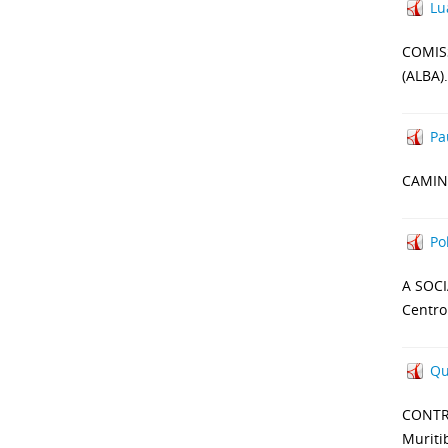
Lu
COMISS
(ALBA).
Pa
CAMINH
Po
A SOC
Centro
Qu
CONTRO
Muriti