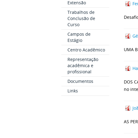
Extensão
Fe
Trabalhos de
Desafi
Conclusão de
Curso
Campos de
Gé
Estágio
UMA B
Centro Acadêmico
Representação
acadêmica e
Ha
profissional
Documentos
DOS CA
no inte
Links
Jo
AS PE