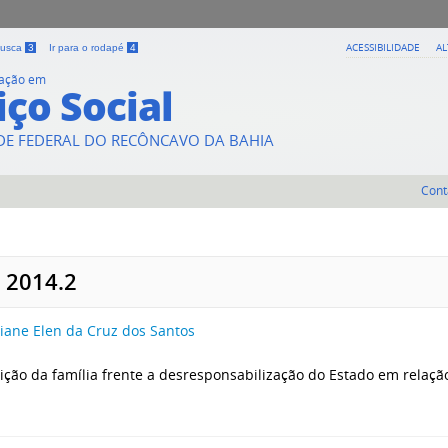
ACESSIBILIDADE
A
 busca
3
Ir para o rodapé
4
uação em
iço Social
DE FEDERAL DO RECÔNCAVO DA BAHIA
Cont
 2014.2
iane Elen da Cruz dos Santos
ição da família frente a desresponsabilização do Estado em relaçã