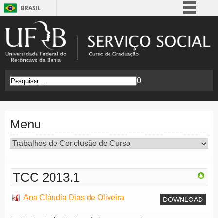
BRASIL
Simplifique!
Comunica BR
Participe
Acesso à informação
0
Legislação
Canais
Menu
TCC 2013.1
Ana Cláudia Dias de Oliveira
DOWNLOAD