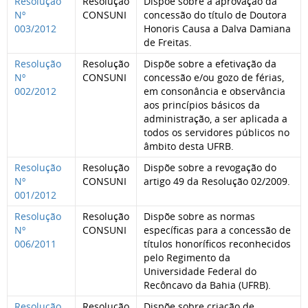
Resolução
Resolução
Dispõe sobre a aprovação da
Nº
CONSUNI
concessão do título de Doutora
003/2012
Honoris Causa a Dalva Damiana
de Freitas.
Resolução
Resolução
Dispõe sobre a efetivação da
Nº
CONSUNI
concessão e/ou gozo de férias,
002/2012
em consonância e observância
aos princípios básicos da
administração, a ser aplicada a
todos os servidores públicos no
âmbito desta UFRB.
Resolução
Resolução
Dispõe sobre a revogação do
Nº
CONSUNI
artigo 49 da Resolução 02/2009.
001/2012
Resolução
Resolução
Dispõe sobre as normas
Nº
CONSUNI
específicas para a concessão de
006/2011
títulos honoríficos reconhecidos
pelo Regimento da
Universidade Federal do
Recôncavo da Bahia (UFRB).
Resolução
Resolução
Dispõe sobre criação de