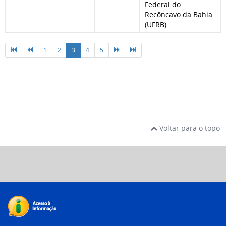
Federal do
Recôncavo da Bahia
(UFRB).
1
2
3
4
5
Voltar para o topo