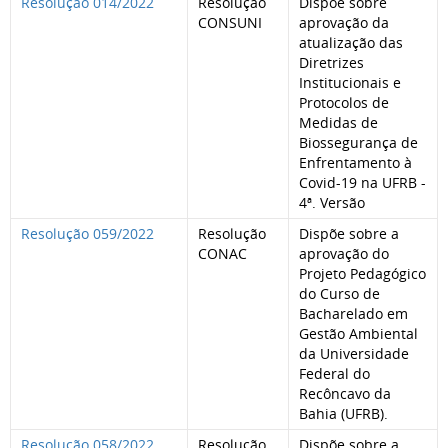
Resolução 014/2022
Resolução
Dispõe sobre
CONSUNI
aprovação da
atualização das
Diretrizes
Institucionais e
Protocolos de
Medidas de
Biossegurança de
Enfrentamento à
Covid-19 na UFRB -
4ª. Versão
Resolução 059/2022
Resolução
Dispõe sobre a
CONAC
aprovação do
Projeto Pedagógico
do Curso de
Bacharelado em
Gestão Ambiental
da Universidade
Federal do
Recôncavo da
Bahia (UFRB).
Resolução 058/2022
Resolução
Dispõe sobre a