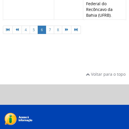
Federal do
Recôncavo da
Bahia (UFRB).
4
5
6
7
8
Voltar para o topo