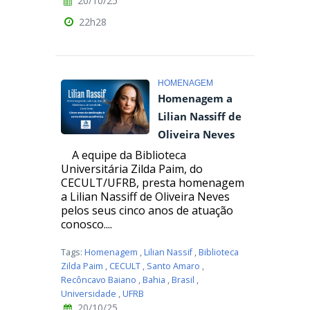
20/10/25
22h28
HOMENAGEM
Homenagem a
Lilian Nassiff de
Oliveira Neves
A equipe da Biblioteca
Universitária Zilda Paim, do
CECULT/UFRB, presta homenagem
a Lilian Nassiff de Oliveira Neves
pelos seus cinco anos de atuação
conosco....
Tags:
Homenagem
,
Lilian Nassif
,
Biblioteca
Zilda Paim
,
CECULT
,
Santo Amaro
,
Recôncavo Baiano
,
Bahia
,
Brasil
,
Universidade
,
UFRB
20/10/25