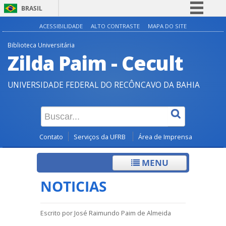
BRASIL
Simplifique!
ACESSIBILIDADE
ALTO CONTRASTE
MAPA DO SITE
Comunica BR
Biblioteca Universitária
Zilda Paim - Cecult
Participe
Acesso à informação
UNIVERSIDADE FEDERAL DO RECÔNCAVO DA BAHIA
Legislação
Canais
Contato
Serviços da UFRB
Área de Imprensa
MENU
NOTICIAS
Escrito por
José Raimundo Paim de Almeida