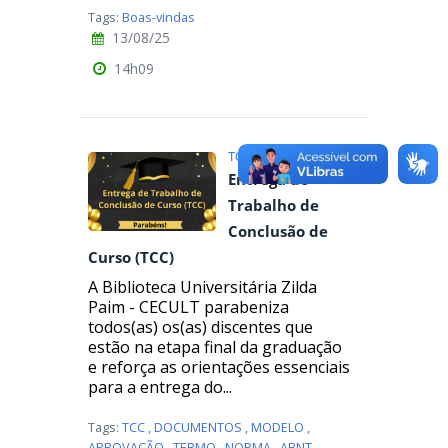
Tags:
Boas-vindas
13/08/25
14h09
TCC
Entrega do
Trabalho de
Conclusão de
Curso (TCC)
A Biblioteca Universitária Zilda
Paim - CECULT parabeniza
todos(as) os(as) discentes que
estão na etapa final da graduação
e reforça as orientações essenciais
para a entrega do...
Tags:
TCC
,
DOCUMENTOS
,
MODELO
,
APROVAÇÃO
,
TERMO
,
NORMA
,
ABNT
,