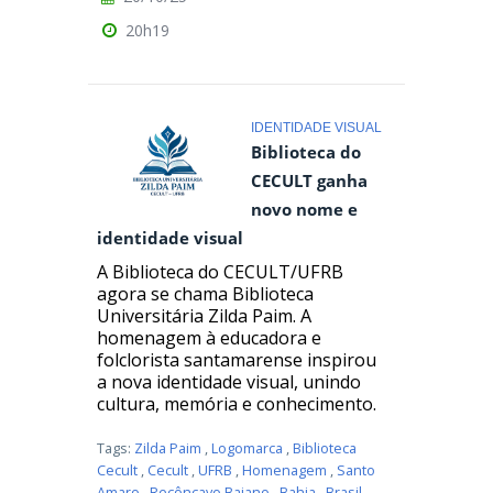
20h19
IDENTIDADE VISUAL
Biblioteca do
CECULT ganha
novo nome e
identidade visual
A Biblioteca do CECULT/UFRB
agora se chama Biblioteca
Universitária Zilda Paim. A
homenagem à educadora e
folclorista santamarense inspirou
a nova identidade visual, unindo
cultura, memória e conhecimento.
Tags:
Zilda Paim
,
Logomarca
,
Biblioteca
Cecult
,
Cecult
,
UFRB
,
Homenagem
,
Santo
Amaro
,
Recôncavo Baiano
,
Bahia
,
Brasil
,