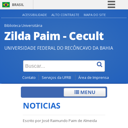
BRASIL
Simplifique!
ACESSIBILIDADE
ALTO CONTRASTE
MAPA DO SITE
Comunica BR
Biblioteca Universitária
Zilda Paim - Cecult
Participe
Acesso à informação
UNIVERSIDADE FEDERAL DO RECÔNCAVO DA BAHIA
Legislação
Canais
Contato
Serviços da UFRB
Área de Imprensa
MENU
NOTICIAS
Escrito por
José Raimundo Paim de Almeida