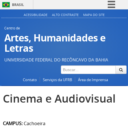
BRASIL
Simplifique!
ACESSIBILIDADE
ALTO CONTRASTE
MAPA DO SITE
Comunica BR
Centro de
Participe
Artes, Humanidades e
Acesso à informação
Letras
Legislação
UNIVERSIDADE FEDERAL DO RECÔNCAVO DA BAHIA
Canais
Contato
Serviços da UFRB
Área de Imprensa
Cinema e Audiovisual
CAMPUS:
Cachoeira