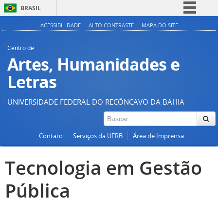
BRASIL
Simplifique!
ACESSIBILIDADE
ALTO CONTRASTE
MAPA DO SITE
Comunica BR
Centro de
Participe
Artes, Humanidades e
Acesso à informação
Letras
Legislação
UNIVERSIDADE FEDERAL DO RECÔNCAVO DA BAHIA
Canais
Contato
Serviços da UFRB
Área de Imprensa
Tecnologia em Gestão
Pública