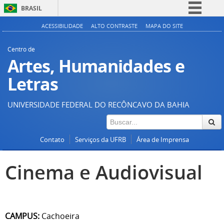
BRASIL
Simplifique!
ACESSIBILIDADE
ALTO CONTRASTE
MAPA DO SITE
Comunica BR
Centro de
Participe
Artes, Humanidades e
Acesso à informação
Letras
Legislação
UNIVERSIDADE FEDERAL DO RECÔNCAVO DA BAHIA
Canais
Contato
Serviços da UFRB
Área de Imprensa
Cinema e Audiovisual
CAMPUS:
Cachoeira