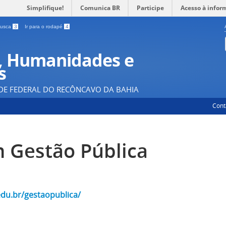
Simplifique!
Comunica BR
Participe
Acesso à infor
 busca
3
Ir para o rodapé
4
, Humanidades e
s
DE FEDERAL DO RECÔNCAVO DA BAHIA
Cont
 Gestão Pública
edu.br/gestaopublica/