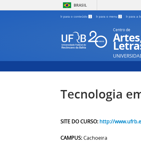
BRASIL
Ir para o conteúdo
1
Ir para o menu
2
Ir para a
Centro de
Artes
Letra
UNIVERSIDA
Tecnologia em
SITE DO CURSO:
http://www.ufrb.
CAMPUS:
Cachoeira