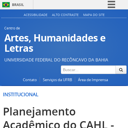
BRASIL
Simplifique!
ACESSIBILIDADE
ALTO CONTRASTE
MAPA DO SITE
Comunica BR
Centro de
Participe
Artes, Humanidades e
Acesso à informação
Letras
Legislação
UNIVERSIDADE FEDERAL DO RECÔNCAVO DA BAHIA
Canais
Contato
Serviços da UFRB
Área de Imprensa
INSTITUCIONAL
Planejamento
Acadêmico do CAHL -