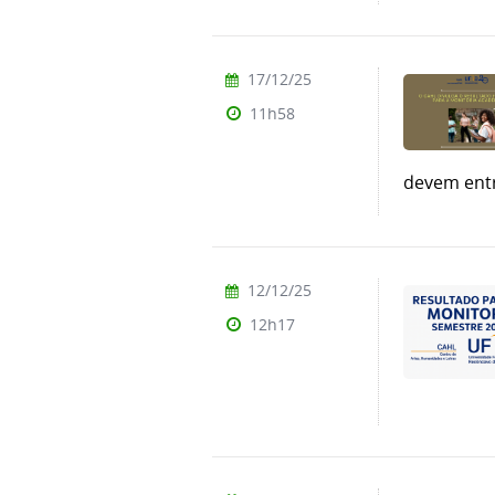
17/12/25
11h58
devem entr
12/12/25
12h17