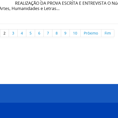
REALIZAÇÃO DA PROVA ESCRITA E ENTREVISTA O Núc
Artes, Humanidades e Letras...
2
3
4
5
6
7
8
9
10
Próximo
Fim