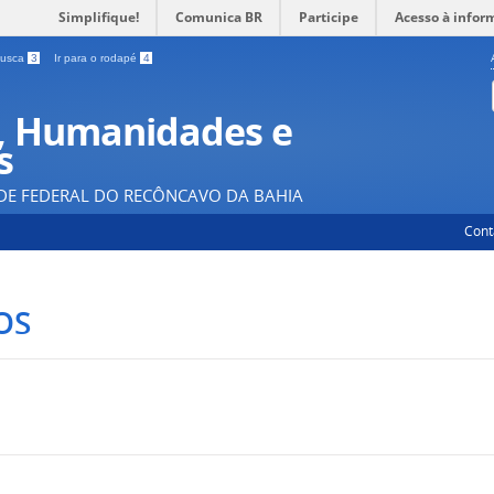
Simplifique!
Comunica BR
Participe
Acesso à infor
 busca
3
Ir para o rodapé
4
, Humanidades e
s
DE FEDERAL DO RECÔNCAVO DA BAHIA
Cont
OS