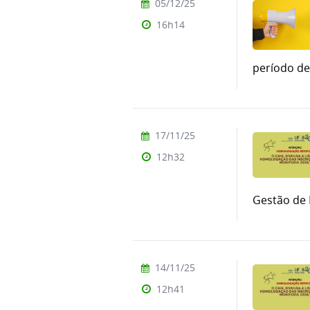
05/12/25
16h14
período de 
17/11/25
12h32
Gestão de 
14/11/25
12h41