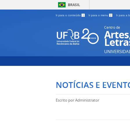
BRASIL
Ir para o conteúdo
1
Ir para o menu
2
Ir para a
Centro de
Artes
Letra
UNIVERSIDA
NOTÍCIAS E EVENT
Escrito por
Administrator