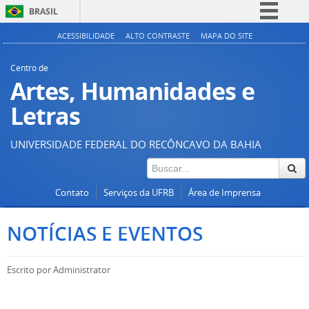
BRASIL
Simplifique!
ACESSIBILIDADE
ALTO CONTRASTE
MAPA DO SITE
Comunica BR
Centro de
Participe
Artes, Humanidades e
Acesso à informação
Letras
Legislação
UNIVERSIDADE FEDERAL DO RECÔNCAVO DA BAHIA
Canais
Contato
Serviços da UFRB
Área de Imprensa
NOTÍCIAS E EVENTOS
Escrito por
Administrator