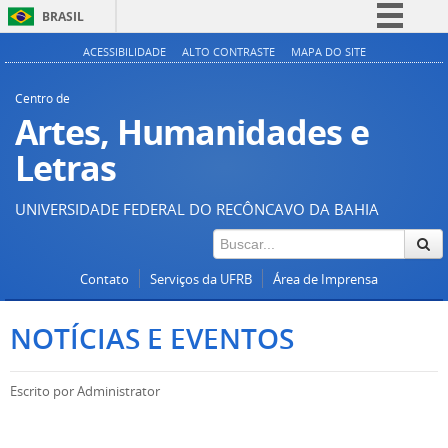
BRASIL
Simplifique!
ACESSIBILIDADE
ALTO CONTRASTE
MAPA DO SITE
Comunica BR
Centro de
Participe
Artes, Humanidades e
Acesso à informação
Letras
Legislação
UNIVERSIDADE FEDERAL DO RECÔNCAVO DA BAHIA
Canais
Contato
Serviços da UFRB
Área de Imprensa
NOTÍCIAS E EVENTOS
Escrito por
Administrator