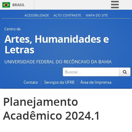
BRASIL
Simplifique!
ACESSIBILIDADE
ALTO CONTRASTE
MAPA DO SITE
Comunica BR
Centro de
Participe
Artes, Humanidades e
Acesso à informação
Letras
Legislação
UNIVERSIDADE FEDERAL DO RECÔNCAVO DA BAHIA
Canais
Contato
Serviços da UFRB
Área de Imprensa
Planejamento
Acadêmico 2024.1