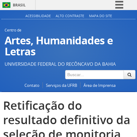
BRASIL
Simplifique!
ACESSIBILIDADE
ALTO CONTRASTE
MAPA DO SITE
Comunica BR
Centro de
Participe
Artes, Humanidades e
Acesso à informação
Letras
Legislação
UNIVERSIDADE FEDERAL DO RECÔNCAVO DA BAHIA
Canais
Contato
Serviços da UFRB
Área de Imprensa
Retificação do
resultado definitivo da
seleção de monitoria