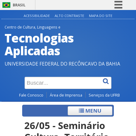
BRASIL
Simplifique!
ACESSIBILIDADE
ALTO CONTRASTE
MAPA DO SITE
Comunica BR
Centro de Cultura, Linguagens e
Tecnologias
Participe
Acesso à informação
Aplicadas
Legislação
UNIVERSIDADE FEDERAL DO RECÔNCAVO DA BAHIA
Canais
Fale Conosco
Área de Imprensa
Serviços da UFRB
MENU
26/05 - Seminário