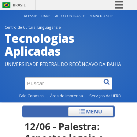
BRASIL
Simplifique!
ACESSIBILIDADE
ALTO CONTRASTE
MAPA DO SITE
Comunica BR
Centro de Cultura, Linguagens e
Tecnologias
Participe
Acesso à informação
Aplicadas
Legislação
UNIVERSIDADE FEDERAL DO RECÔNCAVO DA BAHIA
Canais
Fale Conosco
Área de Imprensa
Serviços da UFRB
MENU
12/06 - Palestra: