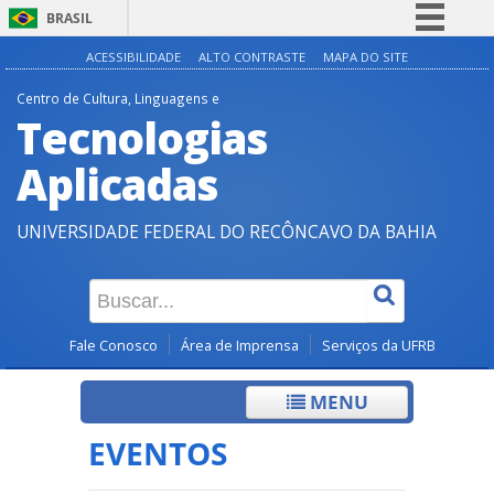
BRASIL
Simplifique!
ACESSIBILIDADE
ALTO CONTRASTE
MAPA DO SITE
Comunica BR
Centro de Cultura, Linguagens e
Tecnologias
Participe
Acesso à informação
Aplicadas
Legislação
UNIVERSIDADE FEDERAL DO RECÔNCAVO DA BAHIA
Canais
Fale Conosco
Área de Imprensa
Serviços da UFRB
MENU
EVENTOS