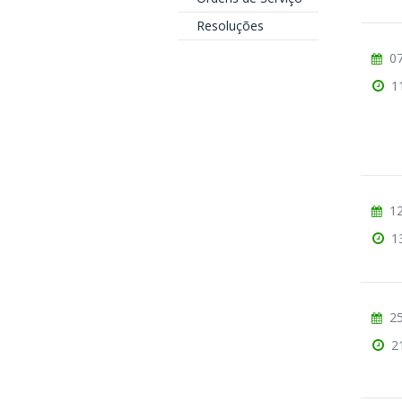
Resoluções
07
1
12
1
25
2