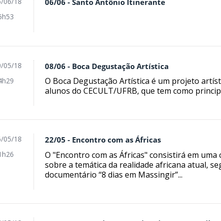
/06/18
06/06 - Santo Antônio Itinerante
5h53
/05/18
08/06 - Boca Degustação Artística
O Boca Degustação Artística é um projeto artíst
4h29
alunos do CECULT/UFRB, que tem como principal
/05/18
22/05 - Encontro com as Áfricas
O "Encontro com as Áfricas" consistirá em uma
1h26
sobre a temática da realidade africana atual, se
documentário “8 dias em Massingir”...