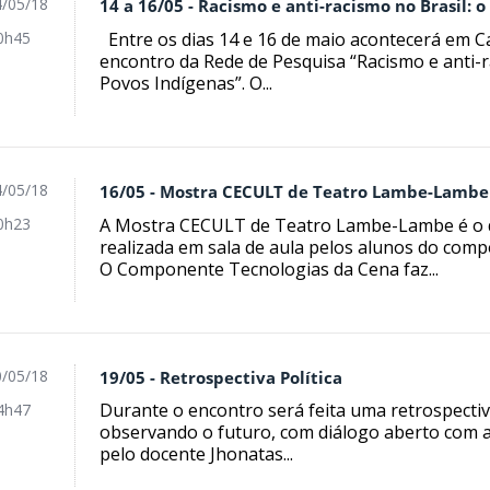
/05/18
14 a 16/05 - Racismo e anti-racismo no Brasil: 
Entre os dias 14 e 16 de maio acontecerá em Ca
0h45
encontro da Rede de Pesquisa “Racismo e anti-r
Povos Indígenas”. O...
/05/18
16/05 - Mostra CECULT de Teatro Lambe-Lambe
A Mostra CECULT de Teatro Lambe-Lambe é o 
0h23
realizada em sala de aula pelos alunos do com
O Componente Tecnologias da Cena faz...
/05/18
19/05 - Retrospectiva Política
Durante o encontro será feita uma retrospectiva
4h47
observando o futuro, com diálogo aberto com a p
pelo docente Jhonatas...