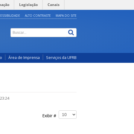
mação
Legislação
Canais
ESSIBILIDADE
ALTO CONTRASTE
MAPA DO SITE
co
Área de Imprensa
Serviços da UFRB
 23:24
Exibir #