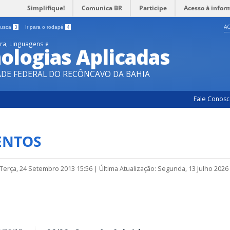
Simplifique!
Comunica BR
Participe
Acesso à infor
AC
 busca
3
Ir para o rodapé
4
ura, Linguagens e
ologias Aplicadas
ADE FEDERAL DO RECÔNCAVO DA BAHIA
Fale Conos
ENTOS
 Terça, 24 Setembro 2013 15:56
|
Última Atualização: Segunda, 13 Julho 2026