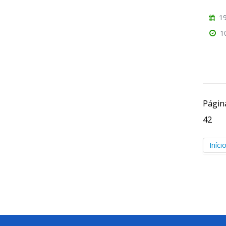
19
1
Págin
42
Iníci