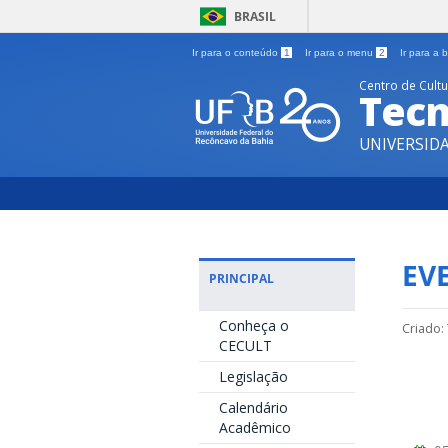
BRASIL
Ir para o conteúdo
1
Ir para o menu
2
Ir para a
Centro de Cult
Tecn
UNIVERSID
EV
PRINCIPAL
Conheça o
Criado:
CECULT
Legislação
Calendário
Acadêmico