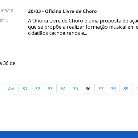
/03/18
20/03 - Oficina Livre de Choro
A Oficina Livre de Choro é uma proposta de açã
0h13
que se propõe a realizar formação musical em e
cidadãos cachoeiranos e...
a 36 de
o
Ant
31
32
33
34
35
36
37
38
39