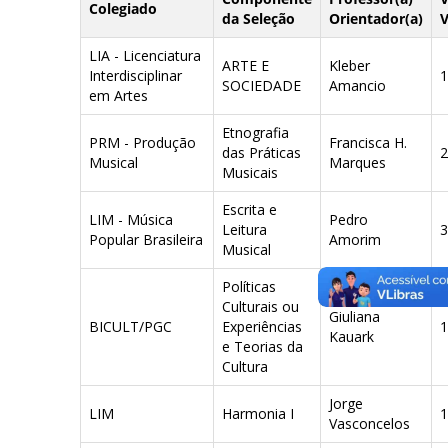
Colegiado
da Seleção
Orientador(a)
V
LIA - Licenciatura
ARTE E
Kleber
Interdisciplinar
1
SOCIEDADE
Amancio
em Artes
Etnografia
PRM - Produção
Francisca H.
das Práticas
2
Musical
Marques
Musicais
Escrita e
LIM - Música
Pedro
Leitura
3
Popular Brasileira
Amorim
Musical
Políticas
Culturais ou
Giuliana
BICULT/PGC
Experiências
1
Kauark
e Teorias da
Cultura
Jorge
LIM
Harmonia I
1
Vasconcelos