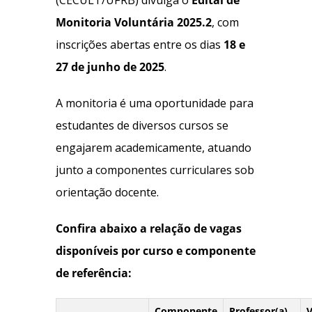
(CECULT/UFRB) divulga o
Edital de
Monitoria Voluntária 2025.2
, com
inscrições abertas entre os dias
18 e
27 de junho de 2025
.
A monitoria é uma oportunidade para
estudantes de diversos cursos se
engajarem academicamente, atuando
junto a componentes curriculares sob
orientação docente.
Confira abaixo a relação de vagas
disponíveis por curso e componente
de referência:
Componente
Professor(a)
V