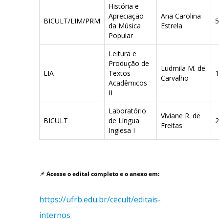
História e
Apreciação
Ana Carolina
BICULT/LIM/PRM
5
da Música
Estrela
Popular
Leitura e
Produção de
Ludmila M. de
LIA
Textos
1
Carvalho
Acadêmicos
II
Laboratório
Viviane R. de
BICULT
de Língua
2
Freitas
Inglesa I
📌
Acesse o edital completo e o anexo em:
https://ufrb.edu.br/cecult/editais-
internos