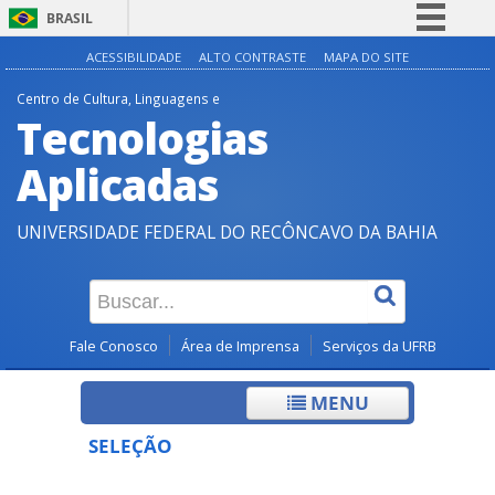
BRASIL
Simplifique!
ACESSIBILIDADE
ALTO CONTRASTE
MAPA DO SITE
Comunica BR
Centro de Cultura, Linguagens e
Tecnologias
Participe
Acesso à informação
Aplicadas
Legislação
UNIVERSIDADE FEDERAL DO RECÔNCAVO DA BAHIA
Canais
Fale Conosco
Área de Imprensa
Serviços da UFRB
MENU
SELEÇÃO