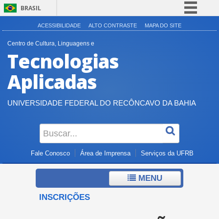
BRASIL
Simplifique!
ACESSIBILIDADE
ALTO CONTRASTE
MAPA DO SITE
Comunica BR
Centro de Cultura, Linguagens e
Tecnologias
Participe
Acesso à informação
Aplicadas
Legislação
Canais
UNIVERSIDADE FEDERAL DO RECÔNCAVO DA BAHIA
Fale Conosco
Área de Imprensa
Serviços da UFRB
MENU
INSCRIÇÕES