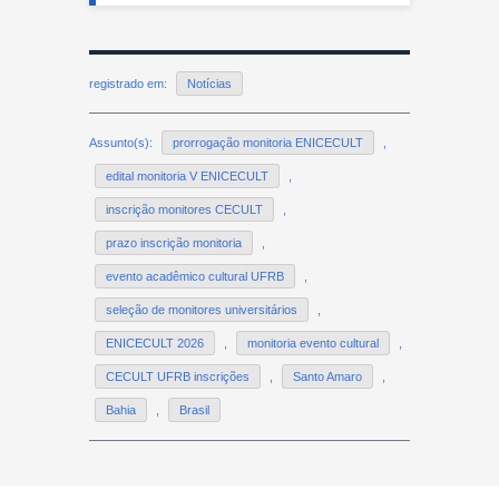
registrado em:
Notícias
Assunto(s):
prorrogação monitoria ENICECULT
,
edital monitoria V ENICECULT
,
inscrição monitores CECULT
,
prazo inscrição monitoria
,
evento acadêmico cultural UFRB
,
seleção de monitores universitários
,
ENICECULT 2026
,
monitoria evento cultural
,
CECULT UFRB inscrições
,
Santo Amaro
,
Bahia
,
Brasil