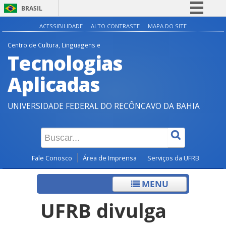
BRASIL
Simplifique!
ACESSIBILIDADE
ALTO CONTRASTE
MAPA DO SITE
Comunica BR
Centro de Cultura, Linguagens e
Tecnologias
Participe
Acesso à informação
Aplicadas
Legislação
UNIVERSIDADE FEDERAL DO RECÔNCAVO DA BAHIA
Canais
Fale Conosco
Área de Imprensa
Serviços da UFRB
MENU
UFRB divulga