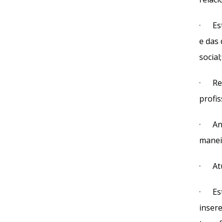
· Est
e das 
social;
· Rec
profi
· Anal
maneir
· Atua
· Esta
inser