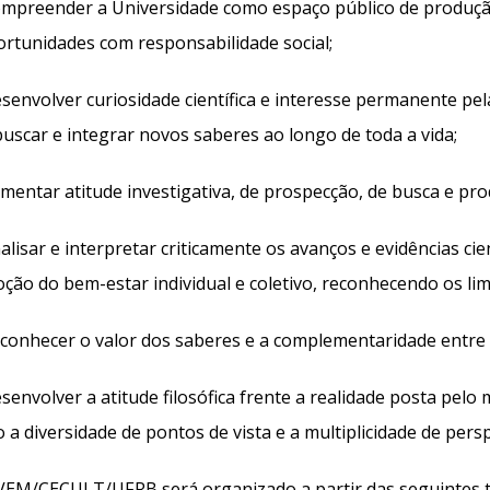
preender a Universidade como espaço público de produçã
ortunidades com responsabilidade social;
envolver curiosidade científica e interesse permanente pel
uscar e integrar novos saberes ao longo de toda a vida;
entar atitude investigativa, de prospecção, de busca e pr
isar e interpretar criticamente os avanços e evidências cien
ão do bem-estar individual e coletivo, reconhecendo os limi
onhecer o valor dos saberes e a complementaridade entre a
envolver a atitude filosófica frente a realidade posta pel
 a diversidade de pontos de vista e a multiplicidade de persp
EM/CECULT/UFRB será organizado a partir das seguintes te