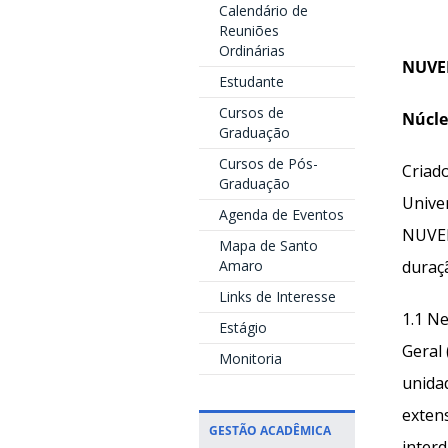
Calendário de
Reuniões
Ordinárias
NUV
Estudante
Cursos de
Núcle
Graduação
Cursos de Pós-
Criad
Graduação
Unive
Agenda de Eventos
NUVEM
Mapa de Santo
Amaro
duraç
Links de Interesse
1.1 N
Estágio
Geral
Monitoria
unida
exten
GESTÃO ACADÊMICA
interd