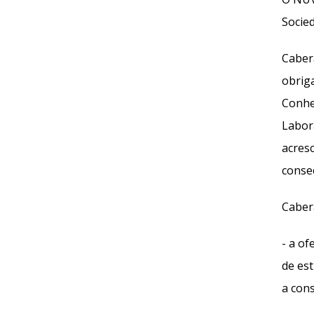
Socie
Caber
obriga
Conhec
Labora
acres
conse
Caber
- a o
de es
a cons