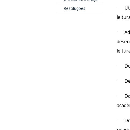
· Uti
Resoluções
leitura
· Ado
desen
leitur
· Dom
· Des
· Dom
acadêm
· Des
relaci