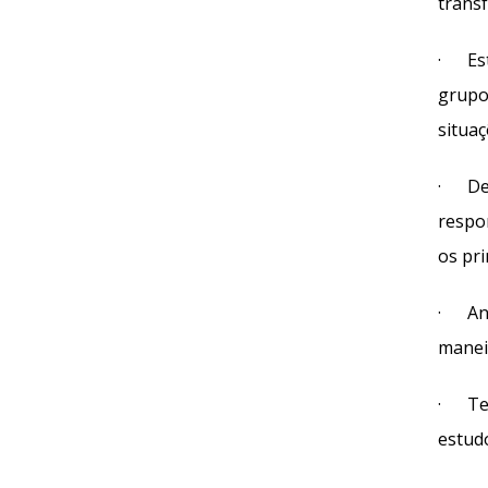
trans
· Est
grupo
situa
· Des
respon
os pri
· Anal
maneir
· Ter
estud