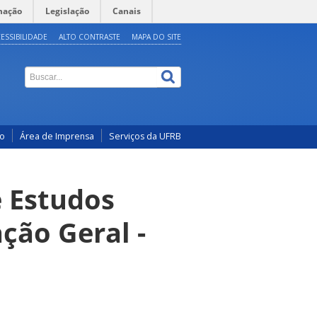
mação
Legislação
Canais
ESSIBILIDADE
ALTO CONTRASTE
MAPA DO SITE
co
Área de Imprensa
Serviços da UFRB
e Estudos
ção Geral -