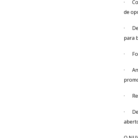
· Com
de op
· Des
para b
· Fom
· Anal
promoç
· Rec
· Des
aberto
O NUV