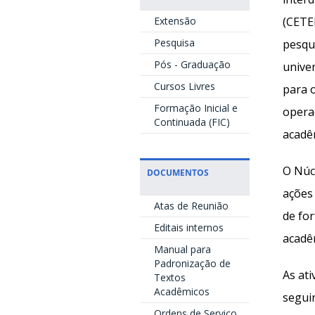
Extensão
(CETE
Pesquisa
pesqu
Pós - Graduação
unive
Cursos Livres
para 
Formação Inicial e
opera
Continuada (FIC)
acadê
O Núc
DOCUMENTOS
ações 
Atas de Reunião
de for
Editais internos
acadê
Manual para
Padronização de
As at
Textos
Acadêmicos
segui
Ordens de Serviço