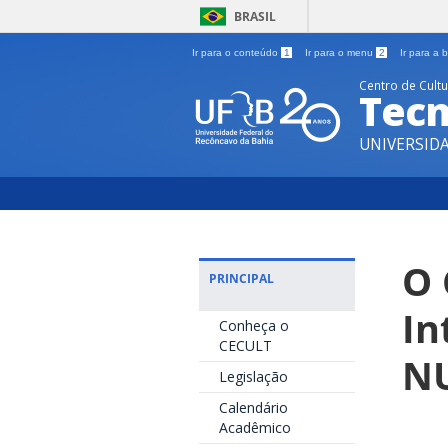
BRASIL
Ir para o conteúdo
1
Ir para o menu
2
Ir para a
Centro de Cult
Tecn
UNIVERSID
O 
PRINCIPAL
In
Conheça o
CECULT
N
Legislação
Calendário
Acadêmico