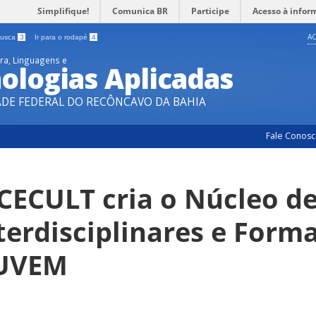
Simplifique!
Comunica BR
Participe
Acesso à infor
AC
 busca
3
Ir para o rodapé
4
ura, Linguagens e
ologias Aplicadas
ADE FEDERAL DO RECÔNCAVO DA BAHIA
Fale Conos
CECULT cria o Núcleo d
terdisciplinares e Forma
UVEM