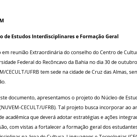
EM
o de Estudos Interdisciplinares e Formação Geral
o em reunião Extraordinária do conselho do Centro de Cultu
rsidade Federal do Recôncavo da Bahia no dia 30 de outubro
/CECULT/UFRB tem sede na cidade de Cruz das Almas, sen
ão.
este documento, apresentamos o projeto do Núcleo de Estud
 (NUVEM-CECULT/UFRB). Tal projeto busca incorporar ao a
de acadêmica que deverá adotar estratégias e ações integra
são, com vistas a fortalecer a formação geral dos estudante
isciplinar na área de Cultura, Linguagens e Tecnologias (CE