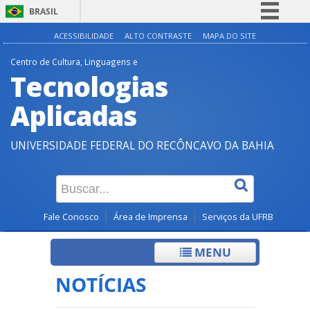
BRASIL
Simplifique!
ACESSIBILIDADE
ALTO CONTRASTE
MAPA DO SITE
Comunica BR
Centro de Cultura, Linguagens e
Tecnologias
Participe
Acesso à informação
Aplicadas
Legislação
UNIVERSIDADE FEDERAL DO RECÔNCAVO DA BAHIA
Canais
Fale Conosco
Área de Imprensa
Serviços da UFRB
MENU
NOTÍCIAS