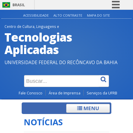
BRASIL
Simplifique!
ACESSIBILIDADE
ALTO CONTRASTE
MAPA DO SITE
Comunica BR
Centro de Cultura, Linguagens e
Tecnologias
Participe
Acesso à informação
Aplicadas
Legislação
UNIVERSIDADE FEDERAL DO RECÔNCAVO DA BAHIA
Canais
Fale Conosco
Área de Imprensa
Serviços da UFRB
MENU
NOTÍCIAS