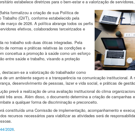
itário estabelece diretrizes para o bem-estar e a valorização de servidores, t
ahia formalizou a criação de sua Política de
 Trabalho (QVT), conforme estabelecido pela
 março de 2026. A política abrange todos os perfis
servidores efetivos, colaboradores terceirizados e
da no trabalho sob duas óticas integradas. Pela
nto de normas e práticas relativas às condições e
mbém conceitua a promoção à saúde como um esforço
ão entre saúde e trabalho, visando a proteção
ca, destacam-se a valorização do trabalhador como
ia de um ambiente seguro e a transparência na comunicação institucional. A r
nça, desenvolvimento de pessoas, lazer e vida social, e práticas de gestão
ução prevê a realização de uma avaliação institucional do clima organizacio
té três anos. Além disso, o documento determina a criação de campanhas e
bate a qualquer forma de discriminação e preconceito.
, será constituída uma Comissão de implementação, acompanhamento e execuç
 recursos necessários para viabilizar as atividades será de responsabilidad
essoas.
44/2026
.