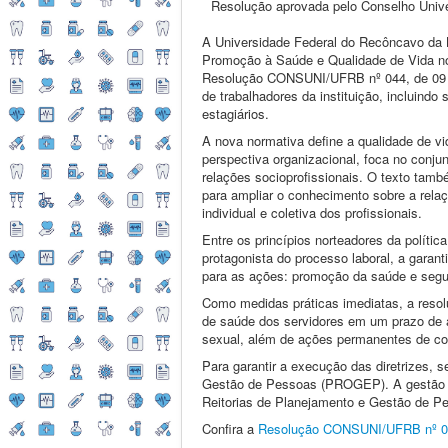
Resolução aprovada pelo Conselho Univers
A Universidade Federal do Recôncavo da B
Promoção à Saúde e Qualidade de Vida no
Resolução CONSUNI/UFRB nº 044, de 09 de
de trabalhadores da instituição, incluindo 
estagiários.
A nova normativa define a qualidade de vi
perspectiva organizacional, foca no conju
relações socioprofissionais. O texto ta
para ampliar o conhecimento sobre a relaç
individual e coletiva dos profissionais.
Entre os princípios norteadores da políti
protagonista do processo laboral, a garant
para as ações: promoção da saúde e segura
Como medidas práticas imediatas, a resol
de saúde dos servidores em um prazo de a
sexual, além de ações permanentes de com
Para garantir a execução das diretrizes
Gestão de Pessoas (PROGEP). A gestão dos
Reitorias de Planejamento e Gestão de P
Confira a
Resolução CONSUNI/UFRB nº 0