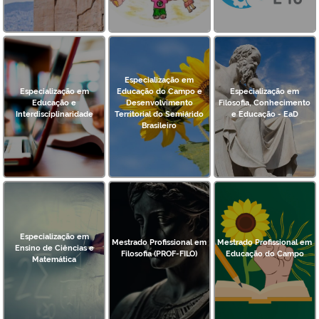
Especialização em
Especialização em
Educação do Campo e
Especialização em
Educação e
Desenvolvimento
Filosofia, Conhecimento
Interdisciplinaridade
Territorial do Semiárido
e Educação - EaD
Brasileiro
Especialização em
Mestrado Profissional em
Mestrado Profissional em
Ensino de Ciências e
Filosofia (PROF-FILO)
Educação do Campo
Matemática