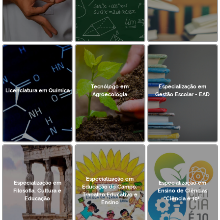
Tecnólogo em
Especialização em
Licenciatura em Química
Agroecologia
Gestão Escolar - EAD
Especialização em
Especialização em
Especialização em
Educação do Campo:
Filosofia, Cultura e
Ensino de Ciências
Trabalho Educativo e
Educação
“Ciência é 10!”
Ensino