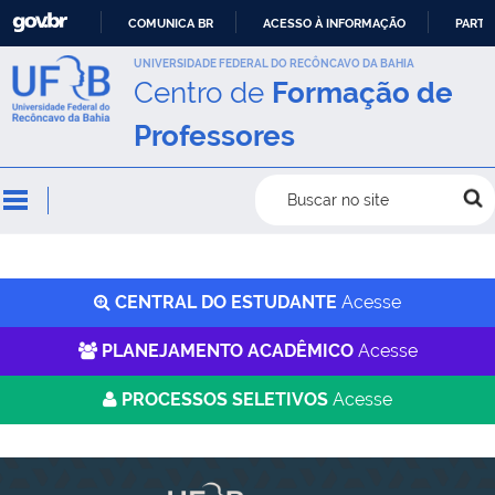
COMUNICA BR
ACESSO À INFORMAÇÃO
PARTI
IR
UNIVERSIDADE FEDERAL DO RECÔNCAVO DA BAHIA
Centro de
Formação de
PARA
O
Professores
CONTEÚDO
Buscar no site
CENTRAL DO ESTUDANTE
Acesse
PLANEJAMENTO ACADÊMICO
Acesse
PROCESSOS SELETIVOS
Acesse