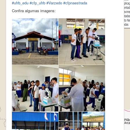
#ufrb_edu
#cfp_ufrb
#Varzedo
#cfpnaestrada
Confira algumas imagens: