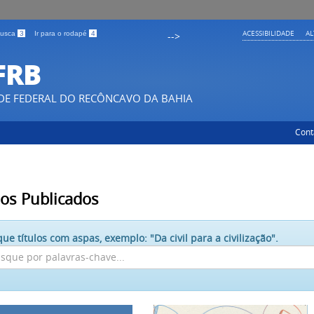
ACESSIBILIDADE
A
 busca
3
Ir para o rodapé
4
-->
FRB
DE FEDERAL DO RECÔNCAVO DA BAHIA
Cont
los Publicados
ue títulos com aspas, exemplo: "Da civil para a civilização".