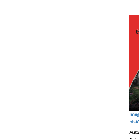
Imag
hist
Autor