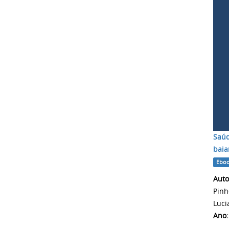
Saúd
baia
Ebo
Autor
Pinh
Luci
Ano: