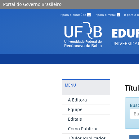
Portal do Governo Brasileiro
Ir para o conteúdo
1
Ir para o menu
2
Ir para a
EDU
UNIVERSIDA
MENU
Títu
A Editora
Busq
Equipe
Editais
Como Publicar
Títulos Publicados