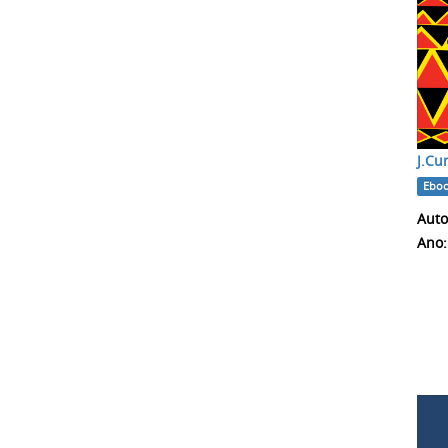
J.Cu
Ebo
Autor
Ano: