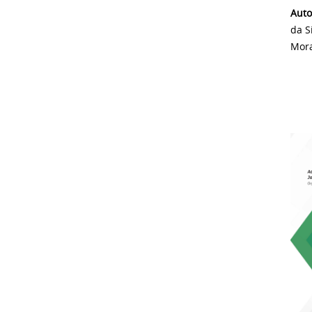
Autor
da S
Mor