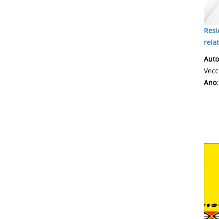
Resi
rela
Autor
Vecc
Ano: