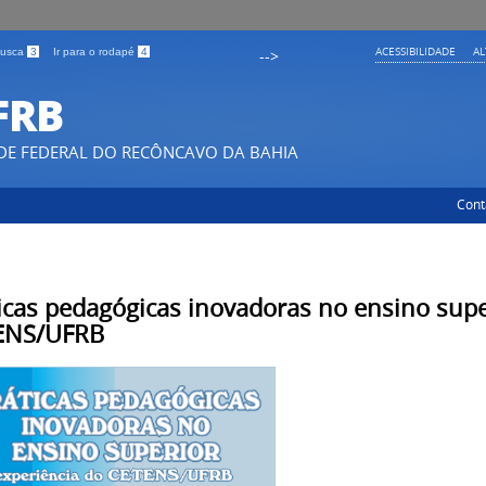
ACESSIBILIDADE
A
 busca
3
Ir para o rodapé
4
-->
FRB
DE FEDERAL DO RECÔNCAVO DA BAHIA
Cont
icas pedagógicas inovadoras no ensino supe
ENS/UFRB