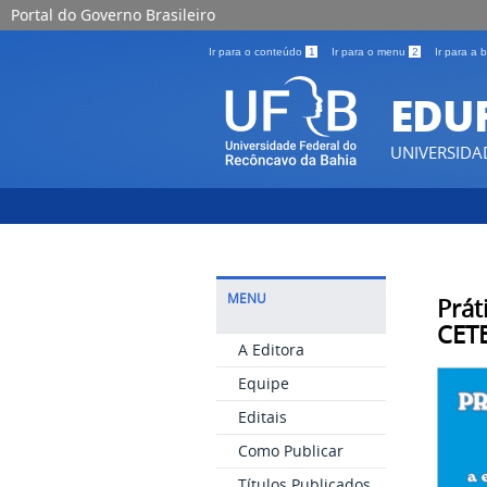
Portal do Governo Brasileiro
Ir para o conteúdo
1
Ir para o menu
2
Ir para a
EDU
UNIVERSIDA
MENU
Prát
CET
A Editora
Equipe
Editais
Como Publicar
Títulos Publicados