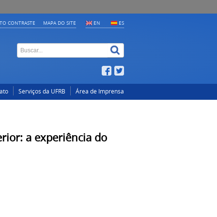
LTO CONTRASTE
MAPA DO SITE
EN
ES
ato
Serviços da UFRB
Área de Imprensa
rior: a experiência do