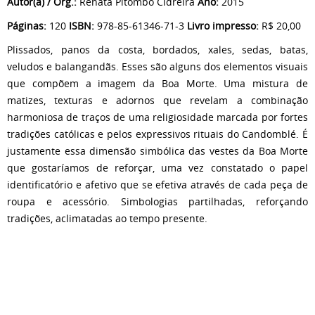
Autor(a) / Org.:
Renata Pitombo Cidreira
Ano:
2015
Páginas:
120
ISBN:
978-85-61346-71-3
Livro impresso:
R$ 20,00
Plissados, panos da costa, bordados, xales, sedas, batas,
veludos e balangandãs. Esses são alguns dos elementos visuais
que compõem a imagem da Boa Morte. Uma mistura de
matizes, texturas e adornos que revelam a combinação
harmoniosa de traços de uma religiosidade marcada por fortes
tradições católicas e pelos expressivos rituais do Candomblé. É
justamente essa dimensão simbólica das vestes da Boa Morte
que gostaríamos de reforçar, uma vez constatado o papel
identificatório e afetivo que se efetiva através de cada peça de
roupa e acessório. Simbologias partilhadas, reforçando
tradições, aclimatadas ao tempo presente.