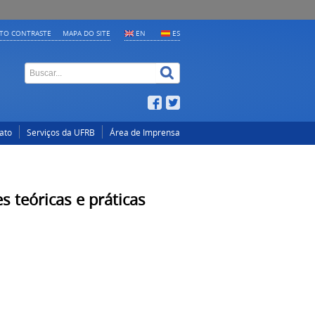
LTO CONTRASTE
MAPA DO SITE
EN
ES
ato
Serviços da UFRB
Área de Imprensa
 teóricas e práticas