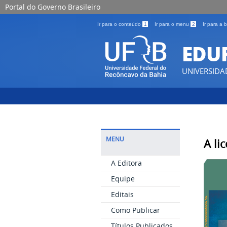
Portal do Governo Brasileiro
Ir para o conteúdo
1
Ir para o menu
2
Ir para a
EDU
UNIVERSIDA
MENU
A li
A Editora
Equipe
Editais
Como Publicar
Títulos Publicados