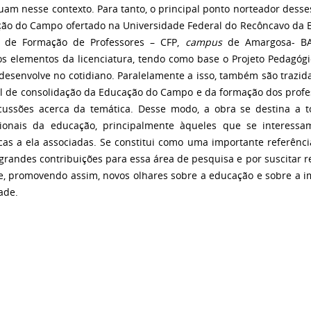
uam nesse contexto. Para tanto, o principal ponto norteador desses
ão do Campo ofertado na Universidade Federal do Recôncavo da B
o de Formação de Professores – CFP,
campus
de Amargosa- BA
os elementos da licenciatura, tendo como base o Projeto Pedagóg
 desenvolve no cotidiano. Paralelamente a isso, também são trazida
al de consolidação da Educação do Campo e da formação dos profe
cussões acerca da temática. Desse modo, a obra se destina a t
sionais da educação, principalmente àqueles que se interes
cas a ela associadas. Se constitui como uma importante referência
 grandes contribuições para essa área de pesquisa e por suscitar 
e, promovendo assim, novos olhares sobre a educação e sobre a i
ade.