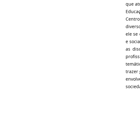
que at
Educaç
Centr
divers
ele se
e soci
as dis
profis
temáti
trazer
envolv
socied