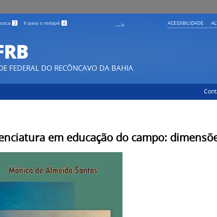
ACESSIBILIDADE
A
 busca
3
Ir para o rodapé
4
-->
FRB
DE FEDERAL DO RECÔNCAVO DA BAHIA
Cont
cenciatura em educação do campo: dimensões