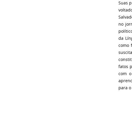
Suas p
voltad
Salvad
no jor
políti
da Lín
como f
suscit
consti
fatos 
com o
aprend
para o