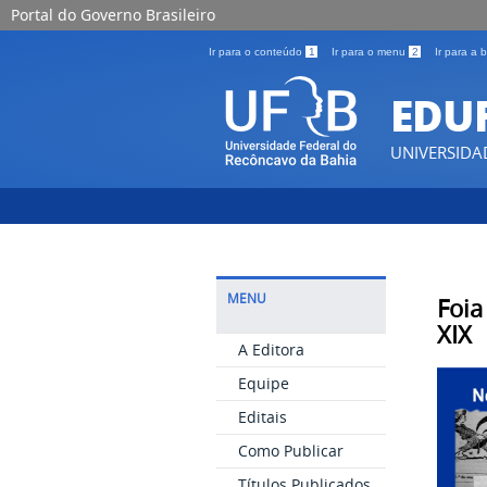
Portal do Governo Brasileiro
Ir para o conteúdo
1
Ir para o menu
2
Ir para a
EDU
UNIVERSIDA
MENU
Foia
XIX
A Editora
Equipe
Editais
Como Publicar
Títulos Publicados