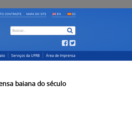
LTO CONTRASTE
MAPA DO SITE
EN
ES
ato
Serviços da UFRB
Área de Imprensa
rensa baiana do século