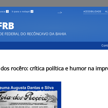
ACESSIBILIDADE
A
 busca
3
Ir para o rodapé
4
-->
FRB
DE FEDERAL DO RECÔNCAVO DA BAHIA
Cont
 dos rocêro: crítica política e humor na imp