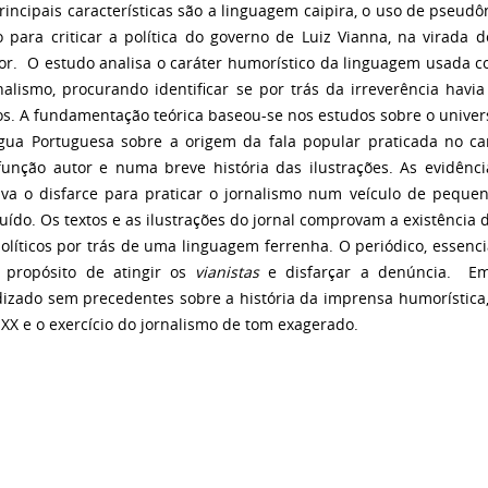
rincipais características são a linguagem caipira, o uso de pseudôni
o para criticar a política do governo de Luiz Vianna, na virada 
or. O estudo analisa o caráter humorístico da linguagem usada co
nalismo, procurando identificar se por trás da irreverência havi
cos. A fundamentação teórica baseou-se nos estudos sobre o univ
gua Portuguesa sobre a origem da fala popular praticada no 
unção autor e numa breve história das ilustrações. As evidênc
ava o disfarce para praticar o jornalismo num veículo de peque
tuído. Os textos e as ilustrações do jornal comprovam a existência d
políticos por trás de uma linguagem ferrenha. O periódico, essenc
 propósito de atingir os
vianistas
e disfarçar a denúncia. Em 
izado sem precedentes sobre a história da imprensa humorística, o
 XX e o exercício do jornalismo de tom exagerado.