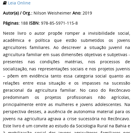
Leia Online
Autor(a) / Org.:
Nilson Weisheimer
Ano:
2019
Páginas:
188
ISBN:
978-85-5971-115-8
Neste livro o autor propõe romper a invisibilidade social,
acadêmica e política que estão submetidos os jovens
agricultores familiares. Ao descrever a situação juvenil na
agricultura familiar em suas dimensões objetivas e subjetivas -
presentes nas condições matérias, nos processos de
socialização, nas representações sociais e nos projetos juvenis
– põem em evidência tanto essa categoria social quanto as
relações entre essa situação e os impasses na sucessão
geracional da agricultura familiar. No caso do Recôncavo
predominam os projetos profissionais não agrícolas,
principalmente entre as mulheres e jovens adolescentes. Na
perspectiva desses, a ausência de autonomia material para os
jovens na agricultura agrava a crise sucessória no Recôncavo.
Este livro é um convite ao estudo da Sociologia Rural na Bahia e
à mobilização social dos jovens agricultores familiares por