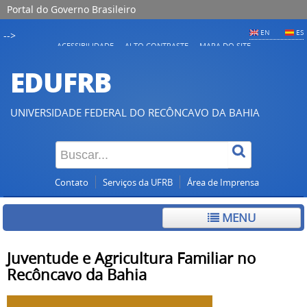
Portal do Governo Brasileiro
EN
ES
-->
ACESSIBILIDADE
ALTO CONTRASTE
MAPA DO SITE
EDUFRB
UNIVERSIDADE FEDERAL DO RECÔNCAVO DA BAHIA
Contato
Serviços da UFRB
Área de Imprensa
MENU
Juventude e Agricultura Familiar no
Recôncavo da Bahia