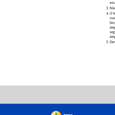
est
Não
O f
med
fat
ale
seg
ale
Den