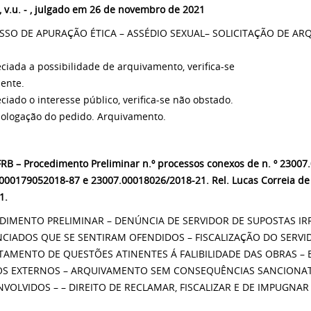
, v.u. - , julgado em 26 de novembro de 2021
SSO DE APURAÇÃO ÉTICA – ASSÉDIO SEXUAL– SOLICITAÇÃO DE A
eciada a possibilidade de arquivamento, verifica-se
ente.
eciado o interesse público, verifica-se não obstado.
ologação do pedido. Arquivamento.
RB – Procedimento Preliminar n.º processos conexos de n. º 23007
000179052018-87 e 23007.00018026/2018-21. Rel.
Lucas Correia de
1.
DIMENTO PRELIMINAR – DENÚNCIA DE SERVIDOR DE SUPOSTAS IRR
CIADOS QUE SE SENTIRAM OFENDIDOS – FISCALIZAÇÃO DO SERVID
TAMENTO DE QUESTÕES ATINENTES Á FALIBILIDADE DAS OBRAS 
S EXTERNOS – ARQUIVAMENTO SEM CONSEQUÊNCIAS SANCIONAT
NVOLVIDOS – – DIREITO DE RECLAMAR, FISCALIZAR E DE IMPUGNAR