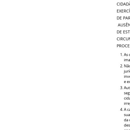
CIDAD
EXERC
DE PA
AUSÊN
DE ES
CIRCU
PROCE
As 
ima
Não
jur
inv
e e
Aut
seg
cid
irr
A c
sua
da 
des