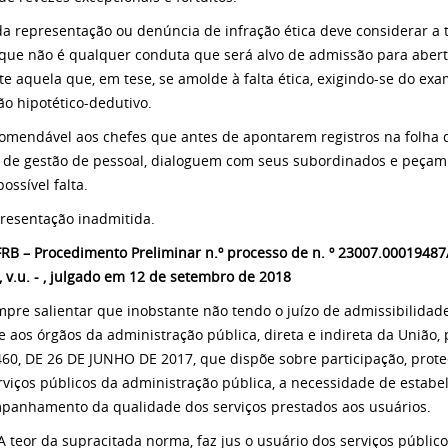
a representação ou denúncia de infração ética deve considerar a 
que não é qualquer conduta que será alvo de admissão para abert
e aquela que, em tese, se amolde à falta ética, exigindo-se do e
ão hipotético-dedutivo.
omendável aos chefes que antes de apontarem registros na folha 
 de gestão de pessoal, dialoguem com seus subordinados e peçam 
ossível falta.
resentação inadmitida.
RB – Procedimento Preliminar n.º processo de n. º 23007.00019487
 v.u. - , julgado em 12 de setembro de 2018
cumpre salientar que inobstante não tendo o juízo de admissibilida
e aos órgãos da administração pública, direta e indireta da União,
460, DE 26 DE JUNHO DE 2017, que dispõe sobre participação, prote
rviços públicos da administração pública, a necessidade de estabe
panhamento da qualidade dos serviços prestados aos usuários.
"A teor da supracitada norma, faz jus o usuário dos serviços públic