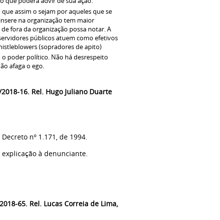
do que poderá advir de sua ação.
 que assim o sejam por aqueles que se
 insere na organização tem maior
 de fora da organização possa notar. A
 servidores públicos atuem como efetivos
histleblowers (sopradores de apito)
m o poder político. Não há desrespeito
ão afaga o ego.
/2018-16. Rel.
Hugo Juliano Duarte
o Decreto nº 1.171, de 1994.
 explicação à denunciante.
018-65. Rel. Lucas Correia de Lima,