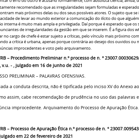
ntar o erro do outro e acusá-lo formalmente, com absoluta ciência, ainda, 
ltamente recomendado que as irregularidades sejam formuladas e esperado
ontram mais próximos delas ou dos seus possíveis atores. O sujeito que se
acidade de levar ao mundo exterior a comunicação do ilícito do que alguém
ão interna é muito mais ampla e privilegiada. Daí porque é esperado que os
unciantes de irregularidades da gestão em que se inserem. É a figura dos w
ar no cargo de chefe é estar sujeito a críticas, pelo vínculo mais próximo co
ndo a crítica é urbana, apenas porque contrária ao desejo dos ouvidos ou n
úncias improcedentes e voto pelo arquivamento.
RB – Procedimento Preliminar n.º processo de n. º 23007.00030629
, v.u. - , julgado em 16 de junho de 2021
SSO PRELIMINAR – PALAVRAS OFENSIVAS.
liada a conduta descrita, não é tipificada pelo inciso XV do Anexo a
mo assim, cabe recomendação de prudência no uso das palavras e
úncia improcedente. Arquivamento do Processo de Apuração Ética.
RB – Processo de Apuração Ética n.º processo de n. º 23007.0095432
, julgado em 22 de fevereiro de 2021