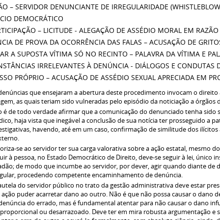
ÃO – SERVIDOR DENUNCIANTE DE IRREGULARIDADE (WHISTLEBLOWE
ÍCIO DEMOCRÁTICO
RTICIPAÇÃO – LICITUDE - ALEGAÇÃO DE ASSÉDIO MORAL EM RAZÃ
CIA DE PROVA DA OCORRÊNCIA DAS FALAS – ACUSAÇÃO DE GRIT
TAR A SUPOSTA VÍTIMA SÓ NO RECINTO – PALAVRA DA VÍTIMA E P
NSTÂNCIAS IRRELEVANTES À DENÚNCIA - DIÁLOGOS E CONDUTAS 
SSO PRÓPRIO – ACUSAÇÃO DE ASSÉDIO SEXUAL APRECIADA EM P
denúncias que ensejaram a abertura deste procedimento invocam o direito 
gem, as quais teriam sido vulneradas pelo episódio da noticiação a órgãos d
 é de todo verdade afirmar que a comunicação do denunciado tenha sido 
ídico, haja vista que inegável a conclusão de sua notícia ter prosseguido a 
estigativas, havendo, até em um caso, confirmação de similitude dos ilícito
xterno.
oriza-se ao servidor ter sua carga valorativa sobre a ação estatal, mesmo do
uir à pessoa, no Estado Democrático de Direito, deve-se seguir à lei, único
adão; de modo que incumbe ao servidor, por dever, agir quando diante de 
egular, procedendo competente encaminhamento de denúncia.
autela do servidor público no trato da gestão administrativa deve estar pre
 ação puder acarretar dano ao outro. Não é que não possa causar o dano de
denúncia do errado, mas é fundamental atentar para não causar o dano in
proporcional ou desarrazoado. Deve ter em mira robusta argumentação e s