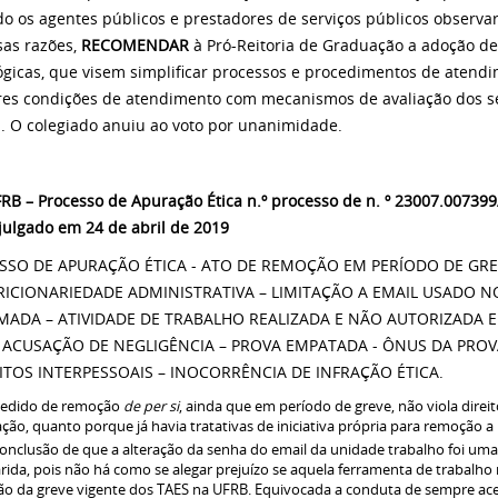
o os agentes públicos e prestadores de serviços públicos observar 
sas razões,
RECOMENDAR
à Pró-Reitoria de Graduação a adoção de
ógicas, que visem simplificar processos e procedimentos de atendi
es condições de atendimento com mecanismos de avaliação dos se
". O colegiado anuiu ao voto por unanimidade.
RB – Processo de Apuração Ética n.º processo de n. º 23007.007399/
, julgado em 24 de abril de 2019
SSO DE APURAÇÃO ÉTICA - ATO DE REMOÇÃO EM PERÍODO DE GRE
CRICIONARIEDADE ADMINISTRATIVA – LIMITAÇÃO A EMAIL USADO 
MADA – ATIVIDADE DE TRABALHO REALIZADA E NÃO AUTORIZADA 
- ACUSAÇÃO DE NEGLIGÊNCIA – PROVA EMPATADA - ÔNUS DA PROV
ITOS INTERPESSOAIS – INOCORRÊNCIA DE INFRAÇÃO ÉTICA.
edido de remoção
de per si
, ainda que em período de greve, não viola direit
ação, quanto porque já havia tratativas de iniciativa própria para remoção a
onclusão de que a alteração da senha do email da unidade trabalho foi uma 
rida, pois não há como se alegar prejuízo se aquela ferramenta de trabalho
ão da greve vigente dos TAES na UFRB. Equivocada a conduta de sempre aces