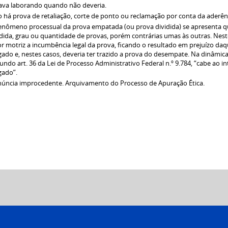
ava laborando quando não deveria.
 há prova de retaliação, corte de ponto ou reclamação por conta da aderênc
enômeno processual da prova empatada (ou prova dividida) se apresenta
ida, grau ou quantidade de provas, porém contrárias umas às outras. Nes
or motriz a incumbência legal da prova, ficando o resultado em prejuízo da
gado e, nestes casos, deveria ter trazido a prova do desempate. Na dinâmic
undo art. 36 da Lei de Processo Administrativo Federal n.º 9.784, “cabe ao 
gado”.
úncia improcedente. Arquivamento do Processo de Apuração Ética.