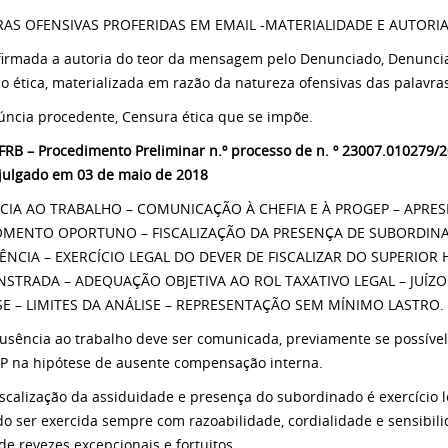
RAS OFENSIVAS PROFERIDAS EM EMAIL -MATERIALIDADE E AUTORIA
firmada a autoria do teor da mensagem pelo Denunciado, Denuncia
ão ética, materializada em razão da natureza ofensivas das palavras
úncia procedente, Censura ética que se impõe.
RB – Procedimento Preliminar n.º processo de n. º 23007.010279/2
 , julgado em 03 de maio de 2018
CIA AO TRABALHO – COMUNICAÇÃO À CHEFIA E À PROGEP – APR
MENTO OPORTUNO – FISCALIZAÇÃO DA PRESENÇA DE SUBORDIN
ÊNCIA – EXERCÍCIO LEGAL DO DEVER DE FISCALIZAR DO SUPERIOR
STRADA – ADEQUAÇÃO OBJETIVA AO ROL TAXATIVO LEGAL – JUÍZO
SE – LIMITES DA ANÁLISE – REPRESENTAÇÃO SEM MÍNIMO LASTRO.
usência ao trabalho deve ser comunicada, previamente se possível, 
 na hipótese de ausente compensação interna.
iscalização da assiduidade e presença do subordinado é exercício le
o ser exercida sempre com razoabilidade, cordialidade e sensibilid
 de revezes excepcionais e fortuitos.