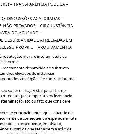
RS) – TRANSPARÊNCIA PÚBLICA –
O DE DISCUSSÕES ACALORADAS –
OS NÃO PROVADOS – CIRCUNSTÂNCIA
ALAVRA DO ACUSADO –
DE DESURBANIDADE APRECIADAS EM
ROCESSO PRÓPRIO -ARQUIVAMENTO.
à reputação, moral e incolumidade da
e controle.
sumariamente desprovida de substrato
patamares elevados de instâncias
s apontados aos órgãos de controle interno
 seu superior, haja vista que antes de
 instrumento que comporta servilismo pelo
determinação, ato ou fato que considere
sente - e principalmente aqui – quando de
corrente da consequência esperada e lícita
fundado, inconsequente, imotivado,
érios subsídios que respaldem a ação de