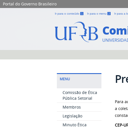
Portal do Governo Brasileiro
Ir para o conteúdo
1
Ir para o menu
2
Ir para a
Comi
UNIVERSIDA
Pr
MENU
Comissão de Ética
Pública Setorial
Para a
Membros
a cole
consta
Legislação
Minuto Ética
CEP-UF