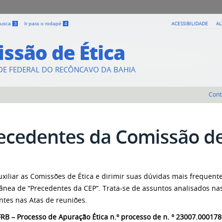
ACESSIBILIDADE
A
 busca
3
Ir para o rodapé
4
ssão de Ética
DE FEDERAL DO RECÔNCAVO DA BAHIA
Cont
ecedentes da Comissão de 
uxiliar as Comissões de Ética e dirimir suas dúvidas mais frequente
tânea de “Precedentes da CEP”. Trata-se de assuntos analisados na
ntes nas Atas de reuniões.
RB – Processo de Apuração Ética n.º processo de n. º 23007.000178