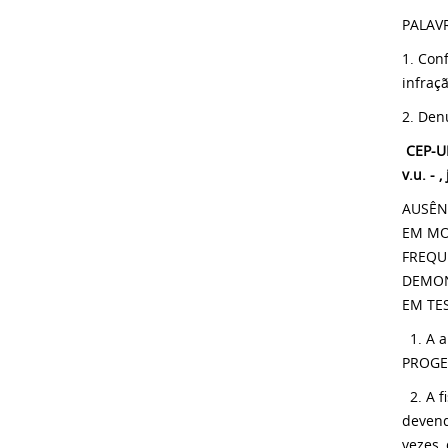
PALAV
1. Con
infraç
2. Den
CEP-UF
v.u. -
AUSÊN
EM MO
FREQU
DEMON
EM TE
1. A a
PROGEP
2. A f
devend
vezes,