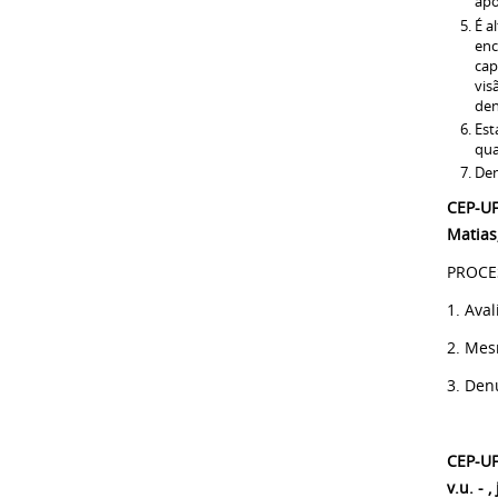
apo
É a
enc
cap
vis
den
Est
qua
Den
CEP-UF
Matias
PROCE
1. Ava
2. Mes
3. Den
CEP-UF
v.u. - 