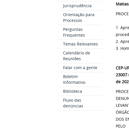
Matias
Jurisprudência
PROCE
Orientação para
Processos
1. Apr
Perguntas
proced
Frequentes
2. Apr
Temas Relevantes
3. Hom
Calendário de
Reuniões
Falar com a gente
CEP-UF
23007.
Boletim
de 202
Informativo
Biblioteca
PROCE
DENUN
Fluxo das
LEVAN
denúncias
ÓRGÃO
DOS E
PELO