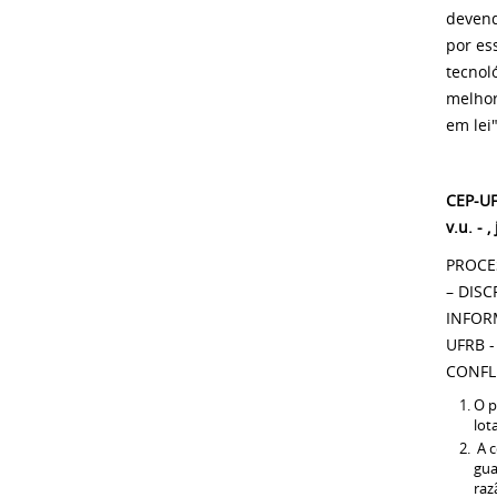
devend
por es
tecnol
melhor
em lei
CEP-UF
v.u. - 
PROCE
– DIS
INFOR
UFRB 
CONFL
O p
lot
A c
gua
raz